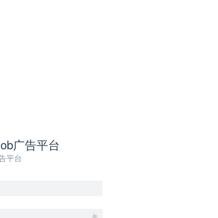
mob广告平台
广告平台