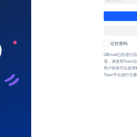
记住密码
QBmob已经进
现，请使用Tosin
用户依然可以使用账
Tosin平台进行注册
专业的广告变现平
专为流量主打造的流量变现