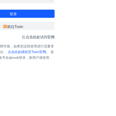
登录
前往Tosin
点击此处访问官网
行品牌升级，如果您还想使用进行流量变
后台。
点击此处跳转至Tosin官网。
老
号在qbmob登录，新用户请使用
台
更高
平台
国际化，流量